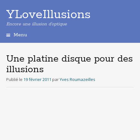
YLoveIllusions
Encore une illusion d'optique
Menu
Aller
au
contenu
Une platine disque pour des
principal
illusions
Publié le
19 février 2011
par
Yves Roumazeilles