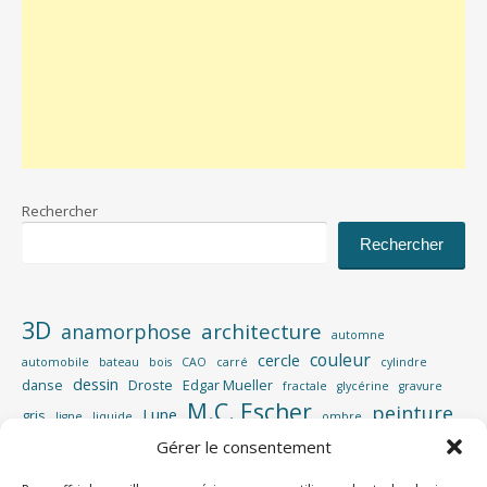
Rechercher
Rechercher
3D
architecture
anamorphose
automne
couleur
cercle
automobile
bateau
bois
CAO
carré
cylindre
dessin
danse
Droste
Edgar Mueller
fractale
glycérine
gravure
M.C. Escher
peinture
Lune
gris
ligne
liquide
ombre
perspective
Gérer le consentement
photographie
Photoshop
piscine