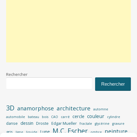
Rechercher
Rechercher
3D
architecture
anamorphose
automne
couleur
cercle
automobile
bateau
bois
CAO
carré
cylindre
dessin
danse
Droste
Edgar Mueller
fractale
glycérine
gravure
M.C. Escher
peinture
Lune
gris
ligne
liquide
ombre