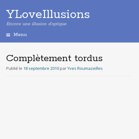
YLoveIllusions
Encore une illusion d'optique
Menu
Aller
au
contenu
Complètement tordus
principal
Publié le
18 septembre 2010
par
Yves Roumazeilles